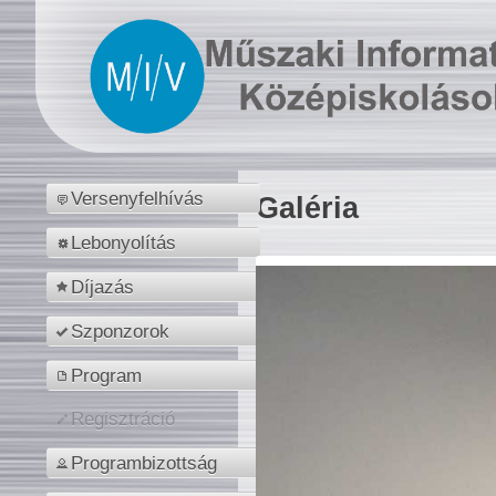
Versenyfelhívás
Galéria
Lebonyolítás
Díjazás
Szponzorok
Program
Regisztráció
Programbizottság