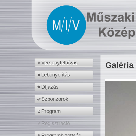
Versenyfelhívás
Galéria
Lebonyolítás
Díjazás
Szponzorok
Program
Regisztráció
Programbizottság