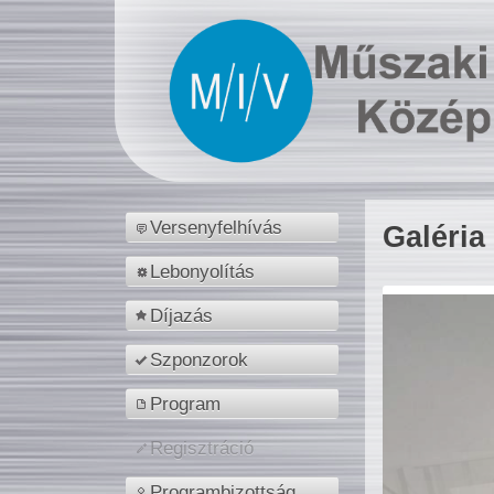
Versenyfelhívás
Galéria
Lebonyolítás
Díjazás
Szponzorok
Program
Regisztráció
Programbizottság