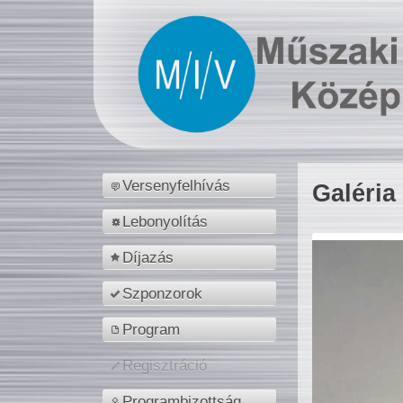
Versenyfelhívás
Galéria
Lebonyolítás
Díjazás
Szponzorok
Program
Regisztráció
Programbizottság