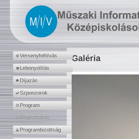
Versenyfelhívás
Galéria
Lebonyolítás
Díjazás
Szponzorok
Program
Regisztráció
Programbizottság