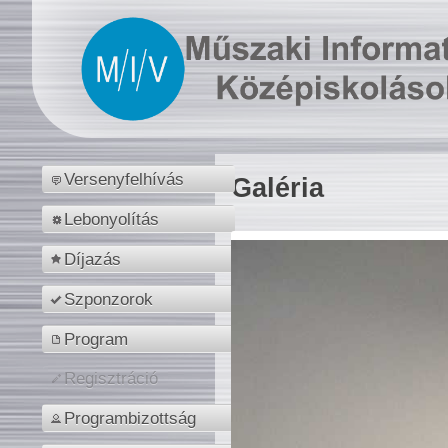
Versenyfelhívás
Galéria
Lebonyolítás
Díjazás
Szponzorok
Program
Regisztráció
Programbizottság