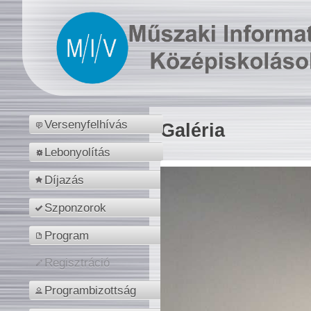
Versenyfelhívás
Galéria
Lebonyolítás
Díjazás
Szponzorok
Program
Regisztráció
Programbizottság