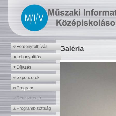
Versenyfelhívás
Galéria
Lebonyolítás
Díjazás
Szponzorok
Program
Regisztráció
Programbizottság