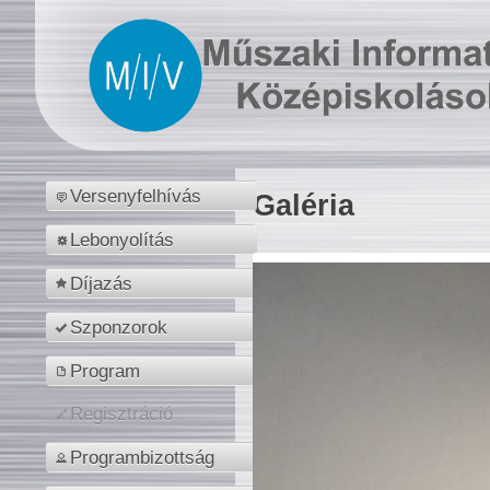
Versenyfelhívás
Galéria
Lebonyolítás
Díjazás
Szponzorok
Program
Regisztráció
Programbizottság