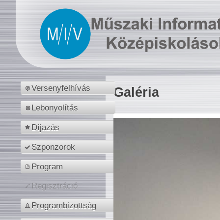
Versenyfelhívás
Galéria
Lebonyolítás
Díjazás
Szponzorok
Program
Regisztráció
Programbizottság