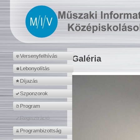
Versenyfelhívás
Galéria
Lebonyolítás
Díjazás
Szponzorok
Program
Regisztráció
Programbizottság