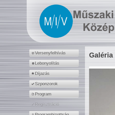
Versenyfelhívás
Galéria
Lebonyolítás
Díjazás
Szponzorok
Program
Regisztráció
Programbizottság