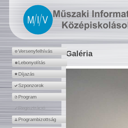
Versenyfelhívás
Galéria
Lebonyolítás
Díjazás
Szponzorok
Program
Regisztráció
Programbizottság