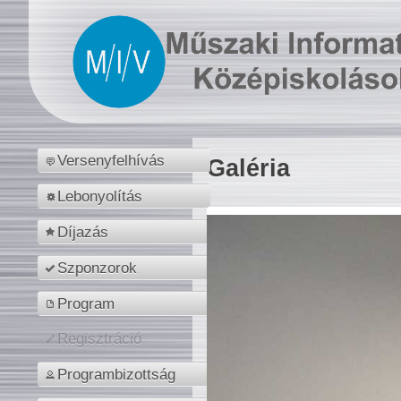
Versenyfelhívás
Galéria
Lebonyolítás
Díjazás
Szponzorok
Program
Regisztráció
Programbizottság