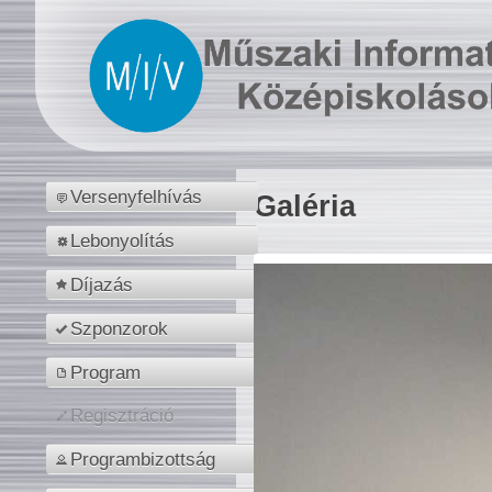
Versenyfelhívás
Galéria
Lebonyolítás
Díjazás
Szponzorok
Program
Regisztráció
Programbizottság