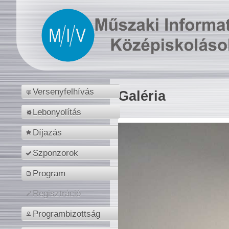
Versenyfelhívás
Galéria
Lebonyolítás
Díjazás
Szponzorok
Program
Regisztráció
Programbizottság