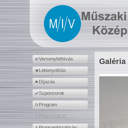
Versenyfelhívás
Galéria
Lebonyolítás
Díjazás
Szponzorok
Program
Regisztráció
Programbizottság