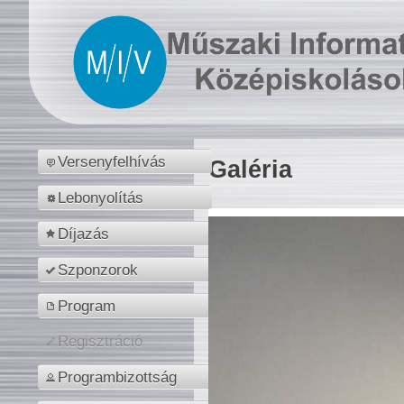
Versenyfelhívás
Galéria
Lebonyolítás
Díjazás
Szponzorok
Program
Regisztráció
Programbizottság