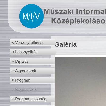
Versenyfelhívás
Galéria
Lebonyolítás
Díjazás
Szponzorok
Program
Regisztráció
Programbizottság