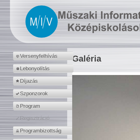
Versenyfelhívás
Galéria
Lebonyolítás
Díjazás
Szponzorok
Program
Regisztráció
Programbizottság