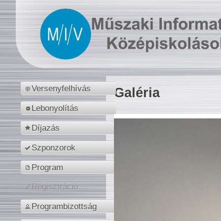
Versenyfelhívás
Galéria
Lebonyolítás
Díjazás
Szponzorok
Program
Regisztráció
Programbizottság