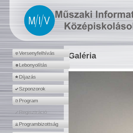
Versenyfelhívás
Galéria
Lebonyolítás
Díjazás
Szponzorok
Program
Regisztráció
Programbizottság