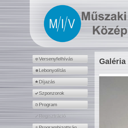
Versenyfelhívás
Galéria
Lebonyolítás
Díjazás
Szponzorok
Program
Regisztráció
Programbizottság