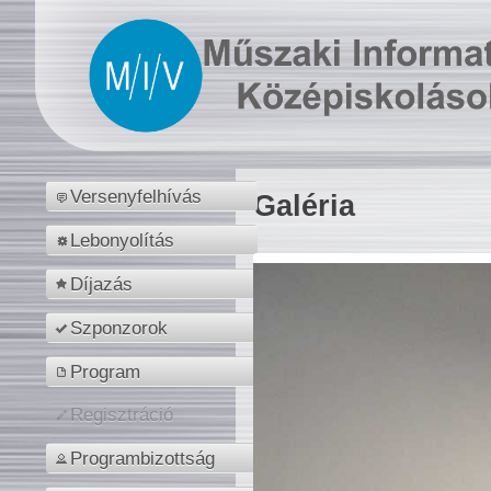
Versenyfelhívás
Galéria
Lebonyolítás
Díjazás
Szponzorok
Program
Regisztráció
Programbizottság