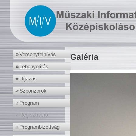
Versenyfelhívás
Galéria
Lebonyolítás
Díjazás
Szponzorok
Program
Regisztráció
Programbizottság