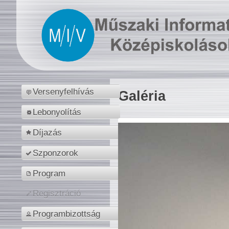
Versenyfelhívás
Galéria
Lebonyolítás
Díjazás
Szponzorok
Program
Regisztráció
Programbizottság