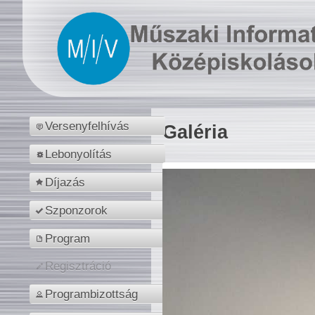
Versenyfelhívás
Galéria
Lebonyolítás
Díjazás
Szponzorok
Program
Regisztráció
Programbizottság