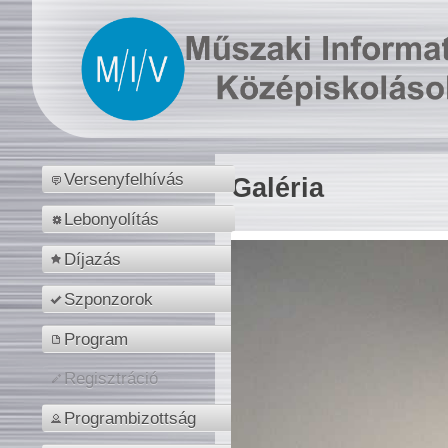
Versenyfelhívás
Galéria
Lebonyolítás
Díjazás
Szponzorok
Program
Regisztráció
Programbizottság