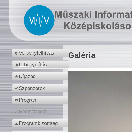
Versenyfelhívás
Galéria
Lebonyolítás
Díjazás
Szponzorok
Program
Regisztráció
Programbizottság