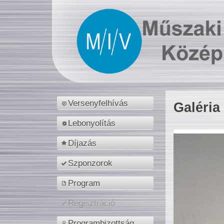
Versenyfelhívás
Galéria
Lebonyolítás
Díjazás
Szponzorok
Program
Regisztráció
Programbizottság