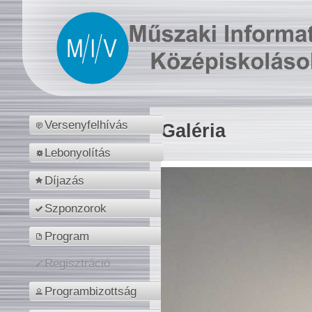
Versenyfelhívás
Galéria
Lebonyolítás
Díjazás
Szponzorok
Program
Regisztráció
Programbizottság