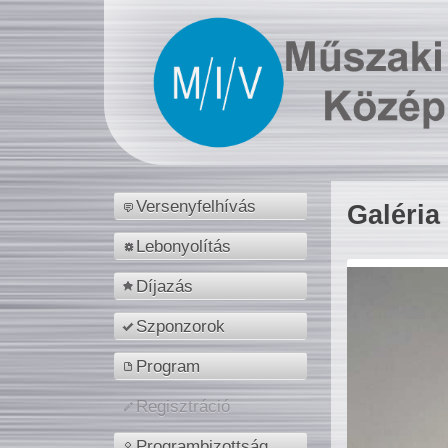
Versenyfelhívás
Galéria
Lebonyolítás
Díjazás
Szponzorok
Program
Regisztráció
Programbizottság