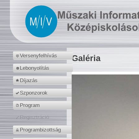
Versenyfelhívás
Galéria
Lebonyolítás
Díjazás
Szponzorok
Program
Regisztráció
Programbizottság