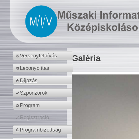
Versenyfelhívás
Galéria
Lebonyolítás
Díjazás
Szponzorok
Program
Regisztráció
Programbizottság