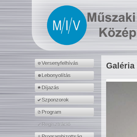
Versenyfelhívás
Galéria
Lebonyolítás
Díjazás
Szponzorok
Program
Regisztráció
Programbizottság