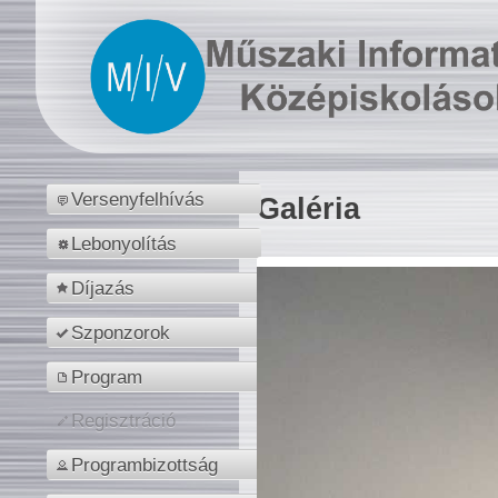
Versenyfelhívás
Galéria
Lebonyolítás
Díjazás
Szponzorok
Program
Regisztráció
Programbizottság