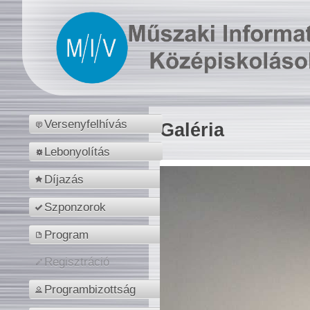
Versenyfelhívás
Galéria
Lebonyolítás
Díjazás
Szponzorok
Program
Regisztráció
Programbizottság