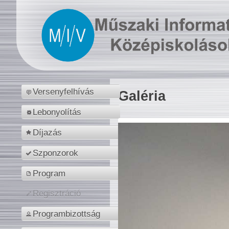
Versenyfelhívás
Galéria
Lebonyolítás
Díjazás
Szponzorok
Program
Regisztráció
Programbizottság