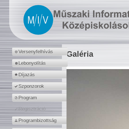
Versenyfelhívás
Galéria
Lebonyolítás
Díjazás
Szponzorok
Program
Regisztráció
Programbizottság