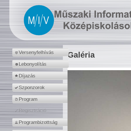
Versenyfelhívás
Galéria
Lebonyolítás
Díjazás
Szponzorok
Program
Regisztráció
Programbizottság