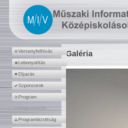
Versenyfelhívás
Galéria
Lebonyolítás
Díjazás
Szponzorok
Program
Regisztráció
Programbizottság