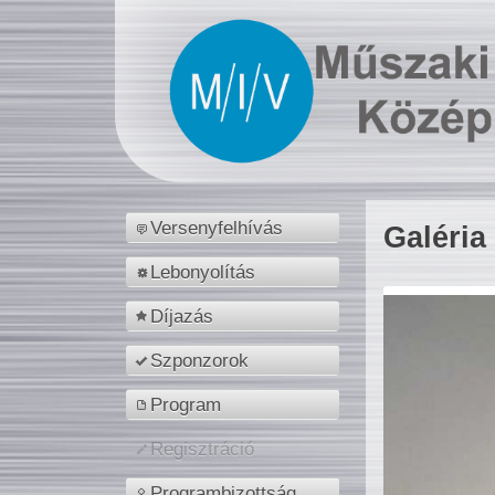
Versenyfelhívás
Galéria
Lebonyolítás
Díjazás
Szponzorok
Program
Regisztráció
Programbizottság