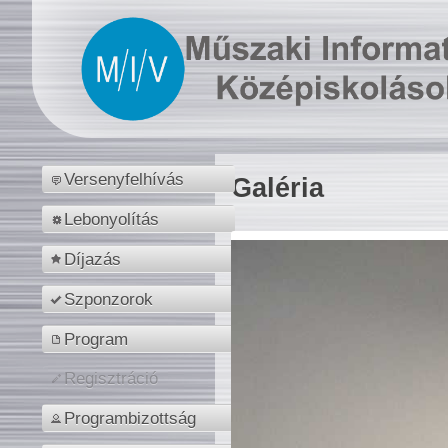
Versenyfelhívás
Galéria
Lebonyolítás
Díjazás
Szponzorok
Program
Regisztráció
Programbizottság