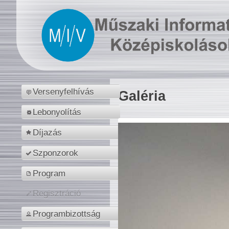
Versenyfelhívás
Galéria
Lebonyolítás
Díjazás
Szponzorok
Program
Regisztráció
Programbizottság