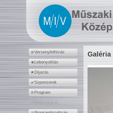
Versenyfelhívás
Galéria
Lebonyolítás
Díjazás
Szponzorok
Program
Regisztráció
Programbizottság