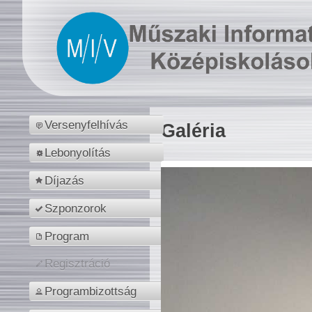
Versenyfelhívás
Galéria
Lebonyolítás
Díjazás
Szponzorok
Program
Regisztráció
Programbizottság