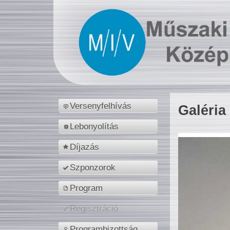
Versenyfelhívás
Galéria
Lebonyolítás
Díjazás
Szponzorok
Program
Regisztráció
Programbizottság