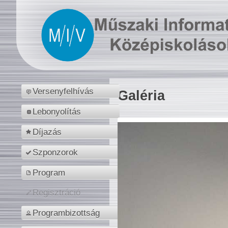
Versenyfelhívás
Galéria
Lebonyolítás
Díjazás
Szponzorok
Program
Regisztráció
Programbizottság