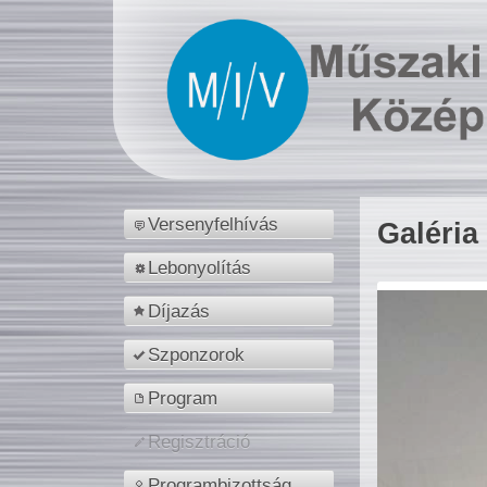
Versenyfelhívás
Galéria
Lebonyolítás
Díjazás
Szponzorok
Program
Regisztráció
Programbizottság