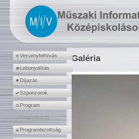
Versenyfelhívás
Galéria
Lebonyolítás
Díjazás
Szponzorok
Program
Regisztráció
Programbizottság